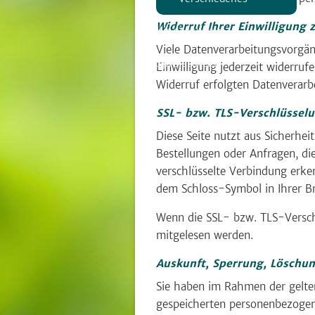
Widerruf Ihrer Einwilligung
Kinderkultur
Viele Datenverarbeitungsvorgäng
Spielstätten
Einwilligung jederzeit widerruf
Widerruf erfolgten Datenverarb
Material
SSL- bzw. TLS-Verschlüssel
Diese Seite nutzt aus Sicherhe
Bestellungen oder Anfragen, die
verschlüsselte Verbindung erken
dem Schloss-Symbol in Ihrer Br
Wenn die SSL- bzw. TLS-Verschlü
mitgelesen werden.
Auskunft, Sperrung, Löschu
Sie haben im Rahmen der gelten
gespeicherten personenbezogen