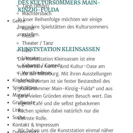
DES KULTURSOMMERS MAIN-
Tann (Rhön)
KINZIG-FULDA
Wächtersbach
In loser Reihenfolge möchten wir einige
Genre
besondere Spielstätten des Kultursommers
Kunst
vorstellen.
Musik
Theater / Tanz
KUNSTSTATION KLEINSASSEN
Film
Literatur
Die Kunststation Kleinsassen ist eine
Kabarett / Comedy
wunderbare Kunst- und Kultur-Oase am
Verschiedenes
Fuße der Milseburg. Mit ihren Ausstellungen
Kinderkultur
und Konzerten ist sie fester Bestandteil des
Spielstätten
„Kultursommer Main-Kinzig-Fulda“ und aus
Material
ganz vielen Gründen einen Besuch wert. Das
Grußworte
eigene Café und die selbst gebackenen
Links
Kuchen spielen dabei natürlich nur die
Suche
kleinste Rolle.
Kontakt & Impressum
Wir haben uns die Kunststation einmal näher
Datenschutz