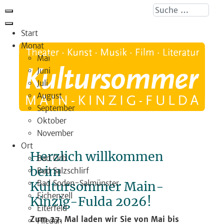
Suche ...
Start
Monat
Mai
Juni
Juli
August
September
Oktober
November
Ort
Herzlich willkommen
Bad Orb
beim
Bad Salzschlirf
Kultursommer Main-
Bad Soden-Salmünster
Eichenzell
Kinzig-Fulda 2026!
Eiterfeld
Zum 27. Mal laden wir Sie von Mai bis
Flieden