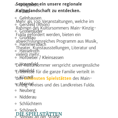
September ein unsere regionale
Freigericht
Kulturlandschaft zu entdecken.
Fulda
Gelnhausen
Mehr als 100 Veranstaltungen, welche im
Gersfeld (Rhön)
Rahmen des Kultursommers Main-Kinzig-
Großenlüder
Fulda gefördert werden, bieten ein
Gründau
abwechslungsreiches Programm aus Musik,
Hammersbach
Theater, Kunstausstellungen, Literatur und
Hasselroth
vielem mehr.
Hofbieber / Kleinsassen
Hosenfeld
Der Kultursommer verspricht unvergessliche
Hünfeld
Erlebnisse für die ganze Familie verteilt in
Künzell
den
schönsten Spielstätten
des Main-
Maintal
Kinzig-Kreises und des Landkreises Fulda.
Neuberg
Nidderau
Schlüchtern
Schöneck
DIE SPIELSTÄTTEN
Steinau an der Straße