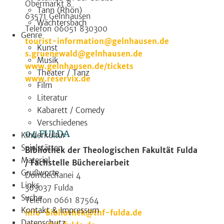
Obermarkt 8
Tann (Rhön)
63571 Gelnhausen
Wächtersbach
Telefon 06051 830300
Genre
tourist-information@gelnhausen.de
Kunst
s.gruenewald@gelnhausen.de
Musik
www.gelnhausen.de/tickets
Theater / Tanz
www.reservix.de
Film
Literatur
Kabarett / Comedy
Verschiedenes
04 FULDA
Kinderkultur
Spielstätten
Bibliothek der Theologischen Fakultät Fulda
Material
/ Fachstelle Büchereiarbeit
Grußworte
Domdechanei 4
Links
363037 Fulda
Suche
Telefon 0661 87564
Kontakt & Impressum
info-bibliothek@thf-fulda.de
Datenschutz