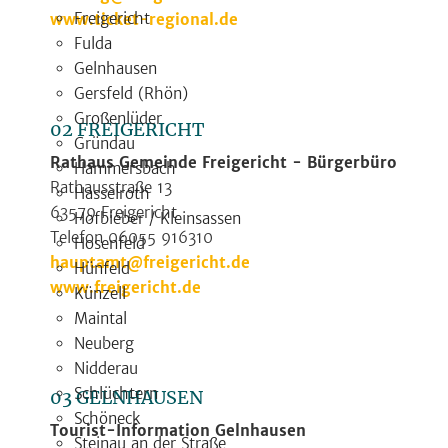
Freigericht
www.ticket-regional.de
Fulda
Gelnhausen
Gersfeld (Rhön)
Großenlüder
02 FREIGERICHT
Gründau
Rathaus Gemeinde Freigericht - Bürgerbüro
Hammersbach
Rathausstraße 13
Hasselroth
63579 Freigericht
Hofbieber / Kleinsassen
Telefon 06055 916310
Hosenfeld
hauptamt@freigericht.de
Hünfeld
www.freigericht.de
Künzell
Maintal
Neuberg
Nidderau
Schlüchtern
03 GELNHAUSEN
Schöneck
Tourist-Information Gelnhausen
Steinau an der Straße